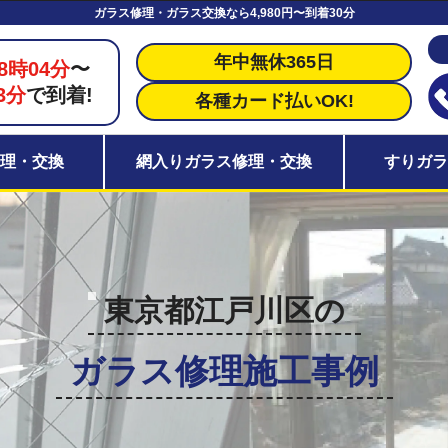
ガラス修理・ガラス交換なら4,980円〜到着30分
年中無休365日
8時04分
〜
3分
で到着!
各種カード払いOK!
理・交換
網入りガラス修理・交換
すりガ
東京都江戸川区の
ガラス修理施工事例