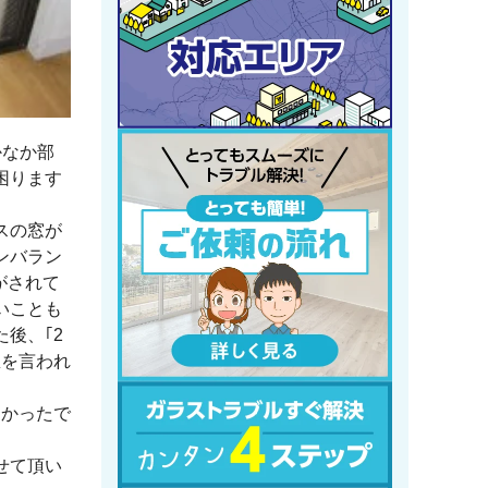
かなか部
困ります
スの窓が
ンバラン
がされて
いことも
後、｢2
想を言われ
良かったで
せて頂い