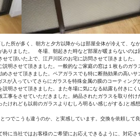
面した所が多く、朝方と夕方以降からは部屋全体が冷えて、な
がありました。 冬場、朝起きた時など部屋が暖まらないのは
させて頂いた上で、江戸川区のお宅に訪問させて頂きました。
ご説明させて頂きました。一般的なご家庭の窓は１枚ものガラ
勧めさせて頂きました。ペアガラスでも特に断熱効果の高いサ
ンガスが入っていてさらにガラスを特殊金属の膜のコーティング
を説明させて頂きました。また冬場に気になる結露も付きにく
仮工事をさせていただきました。納品されたガラスを取り付けた
ったけれども以前のガラスよりむしろ明るい感じがする｣と感
ひとつでこうも違うのか、と実感しています。交換を依頼して
て特に当社ではお客様のご希望にお応えできるように、対応さ