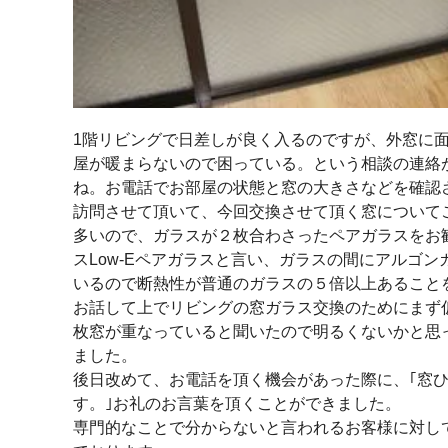
1階リビングで日差しが良く入るのですが、外窓に
屋が暖まらないので困っている。という相談の連絡
ね。お電話でお部屋の状態と窓の大きさなどを確認
訪問させて頂いて、今回交換させて頂く窓について
多いので、ガラスが２枚合わさったペアガラスをお
スLow-Eペアガラスと言い、ガラスの間にアルゴ
いるので断熱性が普通のガラスの５倍以上あること
お話して上でリビングの窓ガラス交換のためにまず
枚窓が重なっていると聞いたので明るくないかと思
ました。
後日改めて、お電話を頂く機会があった際に、｢窓
す。｣お礼のお言葉を頂くことができました。
専門的なことで分からないと言われるお客様に対し