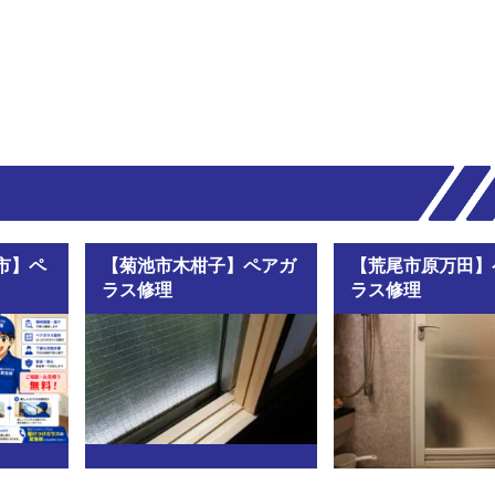
市】ペ
【菊池市木柑子】ペアガ
【荒尾市原万田】
ラス修理
ラス修理