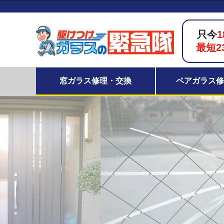
只今
1
最短2
窓ガラス修理・交換
ペアガラス修