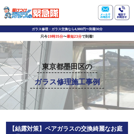
ガラス修理・ガラス交換なら4,980円〜到着30分
只今
19時35分
〜
最短23分
で到着!
東京都墨田区の
ガラス修理施工事例
【結露対策】ペアガラスの交換綺麗なお庭