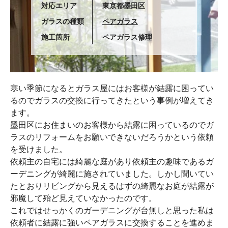
対応エリア
東京都
墨田区
ガラスの種類
ペアガラス
施工箇所
ペアガラス修理
寒い季節になるとガラス屋にはお客様が結露に困ってい
るのでガラスの交換に行ってきたという事例が増えてき
ます。
墨田区にお住まいのお客様から結露に困っているのでガ
ラスのリフォームをお願いできないだろうかという依頼
を受けました。
依頼主の自宅には綺麗な庭があり依頼主の趣味であるガ
ーデニングが綺麗に施されていました。しかし聞いてい
たとおりリビングから見えるはずの綺麗なお庭が結露が
邪魔して殆ど見えていなかったのです。
これではせっかくのガーデニングが台無しと思った私は
依頼者に結露に強いペアガラスに交換することを進めま