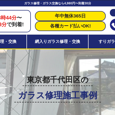
ガラス修理・ガラス交換なら4,980円〜到着30分
年中無休365日
3時44分
〜
3分
で到着!
各種カード払いOK!
理・交換
網入りガラス修理・交換
すりガ
東京都千代田区の
ガラス修理施工事例