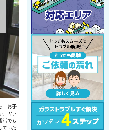
た。
お子
が、ガラ
電話でも
していた