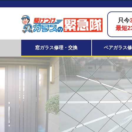
只今
最短2
窓ガラス修理・交換
ペアガラス修