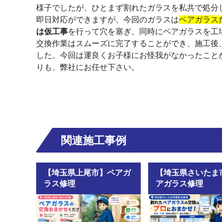
様子でしたが、ひとまず割れたガラスを私共で処分
即日対応ができますが、今回のガラスは
ペアガラス
は仮工事
を行って穴を塞ぎ、同時にペアガラスを工
交換作業はスムーズに完了することができ、施工後
した。今回は運良くお子様にお怪我がなかったこと
りも、弊社にお任せ下さい。
関連施工事例
【埼玉県上尾市】ペアガ
【埼玉県さいたま
ラス修理
アガラス修理