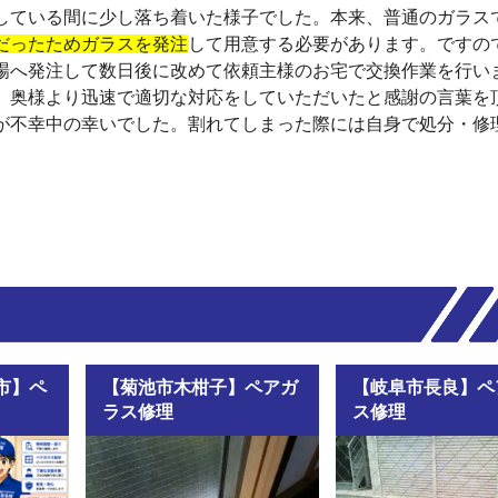
している間に少し落ち着いた様子でした。本来、普通のガラス
だったためガラスを発注
して用意する必要があります。ですの
場へ発注して数日後に改めて依頼主様のお宅で交換作業を行い
、奥様より迅速で適切な対応をしていただいたと感謝の言葉を
が不幸中の幸いでした。割れてしまった際には自身で処分・修
市】ペ
【菊池市木柑子】ペアガ
【岐阜市長良】ペ
ラス修理
ス修理