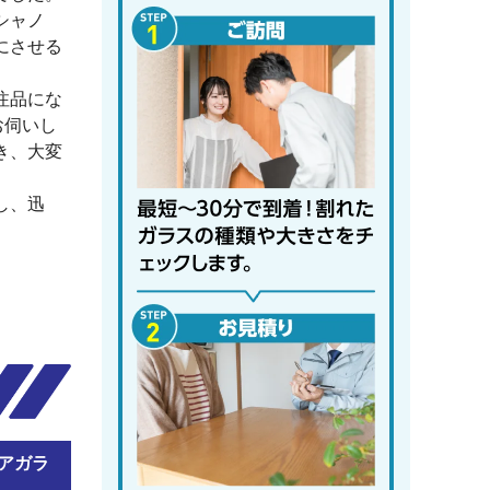
シャノ
にさせる
注品にな
お伺いし
き、大変
し、迅
アガラ