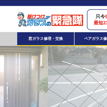
只今
最短2
窓ガラス修理・交換
ペアガラス修