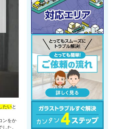
したい
と
コンをか
でした。