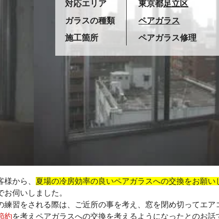
対応エリア
東京都
足立区
ガラスの種類
ペアガラス
施工箇所
ペアガラス修理
客様から、
夏場の冷房効率の良いペアガラスへの交換をお願い
でお伺いしました。
の練習をされる際は、ご近所の事を考え、窓を閉め切ってエア
節約
を考えペアガラスへの交換を考えるようになったとのお話