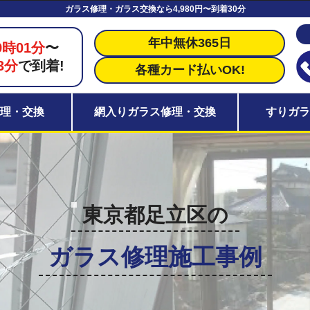
ガラス修理・ガラス交換なら4,980円〜到着30分
年中無休365日
9時01分
〜
3分
で到着!
各種カード払いOK!
理・交換
網入りガラス修理・交換
すりガ
東京都足立区の
ガラス修理施工事例