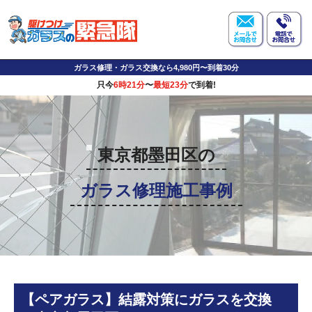
ガラス修理・ガラス交換なら4,980円〜到着30分
只今
6時21分
〜
最短23分
で到着!
東京都墨田区の
ガラス修理施工事例
【ペアガラス】結露対策にガラスを交換