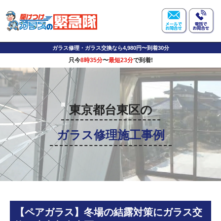
ガラス修理・ガラス交換なら4,980円〜到着30分
只今
8時35分
〜
最短23分
で到着!
東京都台東区の
ガラス修理施工事例
【ペアガラス】冬場の結露対策にガラス交