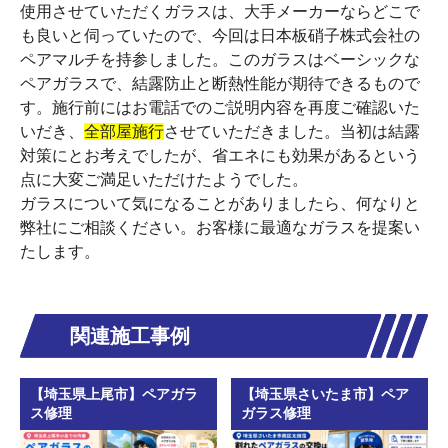
使用させていただくガラスは、大手メーカーならどこで
も良いと伺っていたので、今回は日本板硝子株式会社の
ペアマルチを持参しました。このガラスはベーシックな
ペアガラスで、結露防止と断熱性能が期待できるもので
す。施行前にはお電話でのご説明内容を再度ご確認いた
いだき、
全部屋施行
させていただきました。当初は結露
対策にとお考えでしたが、省エネにも効果があるという
点に大変ご満足いただけたようでした。
ガラスについて気になることがありましたら、何なりと
弊社にご相談ください。お客様に最適なガラスを提案い
たします。
関連施工事例
【埼玉県上尾市】ペアガラ
【埼玉県さいたま市】ペア
ス修理
ガラス修理