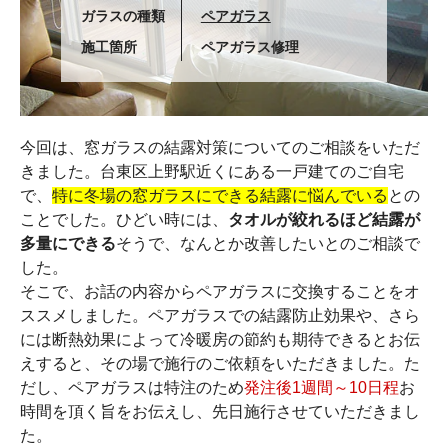
ガラスの種類
ペアガラス
施工箇所
ペアガラス修理
今回は、窓ガラスの結露対策についてのご相談をいただ
きました。台東区上野駅近くにある一戸建てのご自宅
で、
特に冬場の窓ガラスにできる結露に悩んでいる
との
ことでした。ひどい時には、
タオルが絞れるほど結露が
多量にできる
そうで、なんとか改善したいとのご相談で
した。
そこで、お話の内容からペアガラスに交換することをオ
ススメしました。ペアガラスでの結露防止効果や、さら
には断熱効果によって冷暖房の節約も期待できるとお伝
えすると、その場で施行のご依頼をいただきました。た
だし、ペアガラスは特注のため
発注後1週間～10日程
お
時間を頂く旨をお伝えし、先日施行させていただきまし
た。