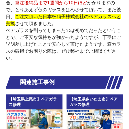
合、
発注後納品まで1週間から10日ほど
かかりますの
で、とりあえず仮のガラスをはめさせて頂いて、また後
日、
ご注文頂いた日本板硝子株式会社のペアガラスへと
交換
させて頂きました。
ペアガラスを割ってしまったのは初めてだったというこ
とで、ご不安な気持ちが強かったようですが、丁寧にご
説明差し上げたことで安心して頂けたようです。窓ガラ
スの破損でお困りの際は、ぜひ弊社までご相談くださ
い。
関連施工事例
【埼玉県上尾市】ペアガラ
【埼玉県さいたま市】ペア
ス修理
ガラス修理