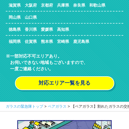
滋賀県 大阪府 京都府 兵庫県 奈良県 和歌山県
岡山県 山口県
徳島県 香川県 愛媛県 高知県
福岡県 佐賀県 熊本県 宮崎県 鹿児島県
一部対応不可エリアあり。
お伺いできない地域もございますので、
一度ご連絡ください。
対応エリア一覧を見る
ガラスの緊急隊トップ
>
ペアガラス
>
【ペアガラス】割れたガラスの交