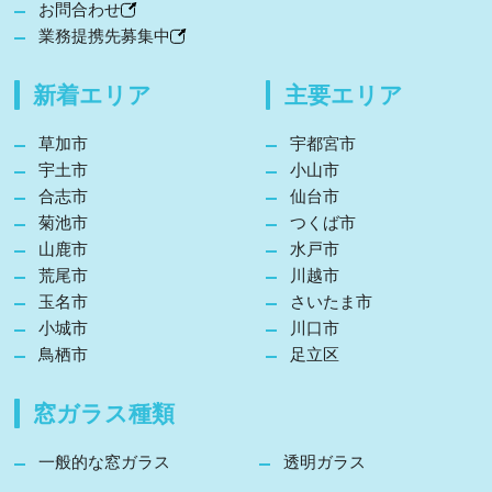
お問合わせ
業務提携先募集中
新着エリア
主要エリア
草加市
宇都宮市
宇土市
小山市
合志市
仙台市
菊池市
つくば市
山鹿市
水戸市
荒尾市
川越市
玉名市
さいたま市
小城市
川口市
鳥栖市
足立区
窓ガラス種類
一般的な窓ガラス
透明ガラス