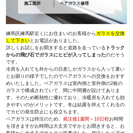
施工箇所
ペアガラス修理
練馬区練馬駅近くにお住まいのお客様から
ガラスを交換
して下さい
とお電話がありました。
詳しくお話しをお聞きすると道路を走っている
トラック
からの飛び石でガラスにヒビが入ってしまった
のだそう
です。
冷房を入れても外からの日差しがガラスから入って暑い
とお困りの様子でしたのでペアガラスへの交換をおすす
めいたしました。ペアガラスは室内側と室外側の2枚の
ガラスで構成されていて、間に中間層が設けてありま
す。そのため断熱性に優れており、冷暖房を入れても効
きやすいのがメリットです。冬は結露を抑えてくれるの
でカビの発生防止にも役立ちます。
ペアガラスは特注のため、
発注後1週間～10日程
お時間
を頂きますがお時間は大丈夫ですかとお聞きすると、お