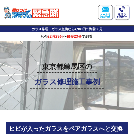
ガラス修理・ガラス交換なら4,980円〜到着30分
只今
22時29分
〜
最短23分
で到着!
東京都練馬区の
ガラス修理施工事例
ヒビが入ったガラスをペアガラスへと交換