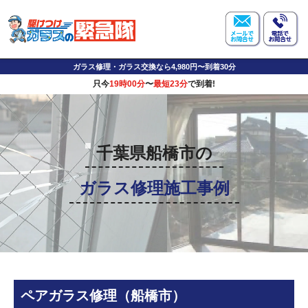
ガラス修理・ガラス交換なら4,980円〜到着30分
只今
19時00分
〜
最短23分
で到着!
千葉県船橋市の
ガラス修理施工事例
ペアガラス修理（船橋市）